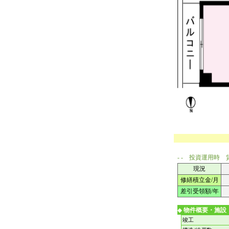
- - 投資運用時 
現況
修繕積立金/月
差引受領額/年
◆
物件概要・施設
竣工