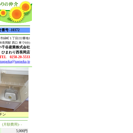
号 -10372
市緑町１丁目222番地1
(JR長岡駅 西口 車で6分)
小千谷産業株式会社
ひまわり西長岡店
TEL 0258-20-5533
inagaoka@nagaoka.jp
チン
 (月額費用)- -
5,000円