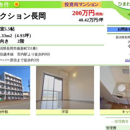
200万円
クション長岡
(税無)
40.42万円/坪
室5.5帖
お問合せ番
6.33m2（4.93坪）
新潟県長岡
東向き 2階
潟県長岡市曲新町551番1
R信越本線 宮内駅より徒歩約9分
ーパー原信まで徒歩約3分
nis
物外観
洋室
キッ
- -管理費等
管理費