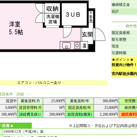
修繕積立金
合計
- - 物件
固定資産税
取引形態
現況
引渡時期
★ポイント★
投資向け物件
宮内駅徒歩圏
エアコン・バルコニーあり
賃貸条件 詳細 - -
賃貸中
募集賃料/月
25,000円
募集賃料/年
300,000円
管理費/
3,000円
賃貸管理料/月
0円
固定資産税/年
23,600円
維持費/
180,400円
諸経費見積り
200,000円
総投資額(概算)
2,200,000円
総投資利
・設備
◆
※上記間取り・方位および下記内容は現
1990年12月（平成2年）築