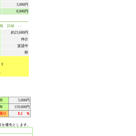
3,000円
8,000円
情報 詳細 - -
約23,600円
仲介
賃貸中
即
！！
内
月
5,000円
年
119,600円
回り
8.2 ％
況を優先とします。