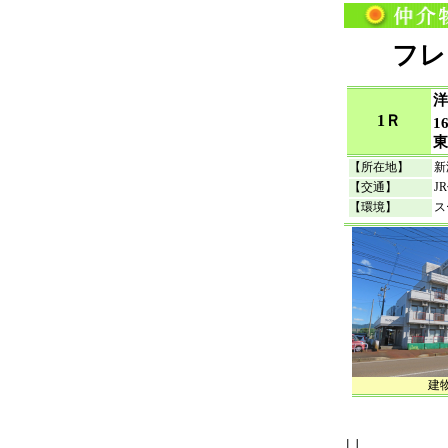
フレ
洋
1Ｒ
1
【所在地】
新
【交通】
J
【環境】
ス
建