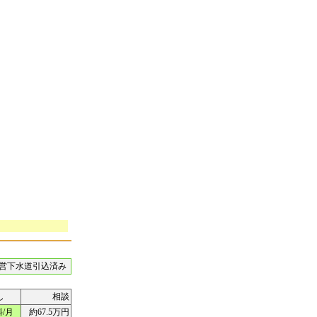
営下水道引込済み
し
相談
/月
約67.5万円