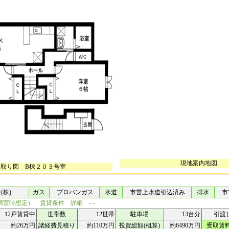
現地案内地図
間取り図 B棟２０３号室
株)
ガス
プロパンガス
水道
市営上水道引込済み
排水
市
（満室時想定） 賃貸条件 詳細 - -
12戸賃貸中
世帯数
12世帯
駐車場
13台分
引渡
約26万円
諸経費見積り
約110万円
投資総額(概算)
約6490万円
受取賃料