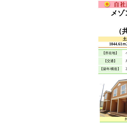
メゾ
（
土
1044.61
【所在地】
小
【交通】
J
【築年/構造】
2