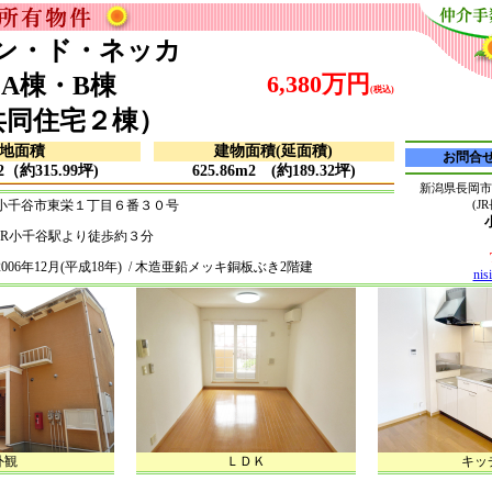
ン・ド・ネッカ
6,380万円
A棟・B棟
(税込)
共同住宅２棟）
地面積
建物面積(延面積)
お問合せ番
ｍ2（約315.99坪)
625.86m2 (約189.32坪)
新潟県長岡市
千谷市東栄１丁目６番３０号
(J
R小千谷駅より徒歩約３分
006年12月(平成18年) / 木造亜鉛メッキ銅板ぶき2階建
nis
外観
ＬＤＫ
キッ