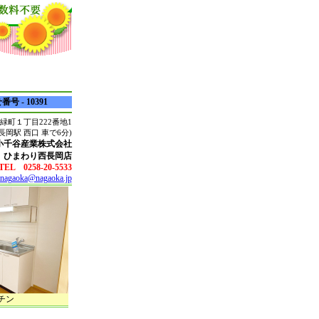
号 - 10391
緑町１丁目222番地1
R長岡駅 西口 車で6分)
小千谷産業株式会社
ひまわり西長岡店
TEL 0258-20-5533
inagaoka@nagaoka.jp
チン